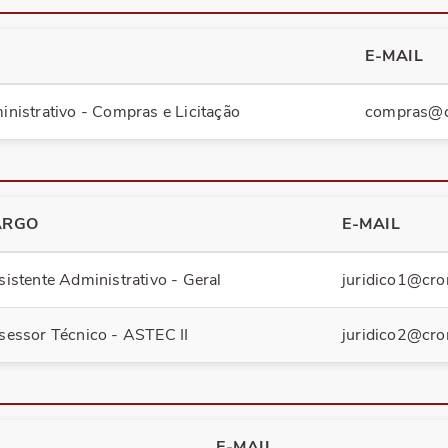
E-MAIL
inistrativo - Compras e Licitação
compras@c
ARGO
E-MAIL
sistente Administrativo - Geral
juridico1@cro
sessor Técnico - ASTEC II
juridico2@cro
E-MAIL