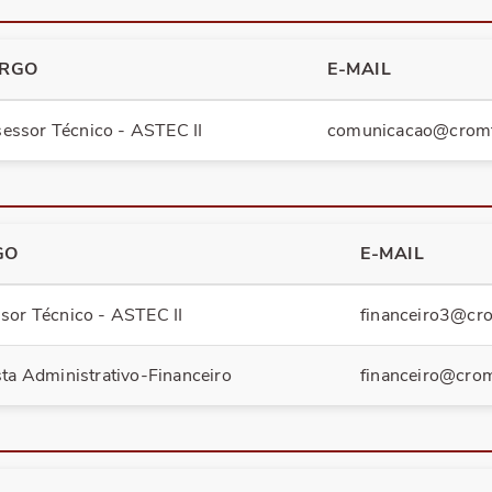
Delegacias Regionais
Certidão d
RGO
E-MAIL
Palavra do Presidente
Consulta de
essor Técnico - ASTEC II
comunicacao@cromt
Missão, Visão, Valores
Dados Esta
Galeria de Presidentes
Agendamen
GO
E-MAIL
sor Técnico - ASTEC II
financeiro3@cro
sta Administrativo-Financeiro
financeiro@crom