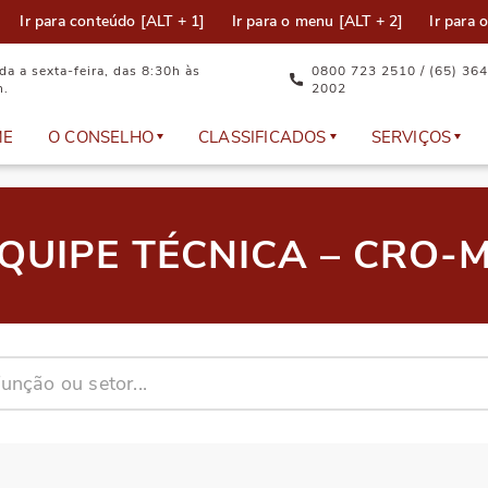
Ir para conteúdo [ALT + 1]
Ir para o menu [ALT + 2]
Ir para 
a a sexta-feira, das 8:30h às
0800 723 2510 / (65) 364
h.
2002
ME
O CONSELHO
CLASSIFICADOS
SERVIÇOS
Equipe Técnica
Anúncios
Documento
QUIPE TÉCNICA – CRO-
Plenário
Cadastre seu anúncio
Atualizaçã
Representantes
Dúvidas Frequentes
Eleição
Comissões e Câmaras Técnicas
Emissão de
Política da Qualidade do CRO-MT
Serviços on