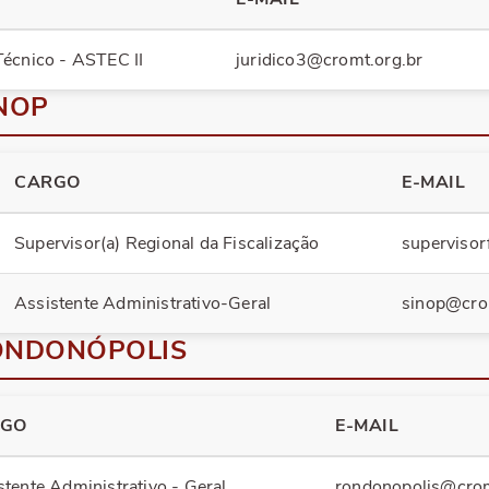
écnico - ASTEC II
juridico3@cromt.org.br
NOP
CARGO
E-MAIL
Supervisor(a) Regional da Fiscalização
supervisor
Assistente Administrativo-Geral
sinop@cro
RONDONÓPOLIS
RGO
E-MAIL
stente Administrativo - Geral
rondonopolis@crom