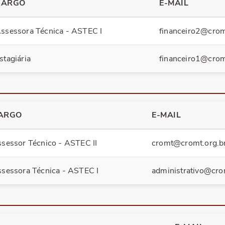
CARGO
E-MAIL
ssessora Técnica - ASTEC I
financeiro2@crom
stagiária
financeiro1@crom
ARGO
E-MAIL
sessor Técnico - ASTEC II
cromt@cromt.org.b
sessora Técnica - ASTEC I
administrativo@cro