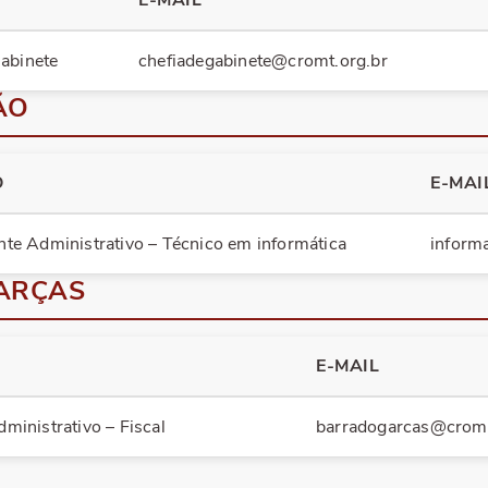
E-MAIL
abinete
chefiadegabinete@cromt.org.br
ÃO
O
E-MAI
nte Administrativo – Técnico em informática
inform
GARÇAS
E-MAIL
ministrativo – Fiscal
barradogarcas@cromt