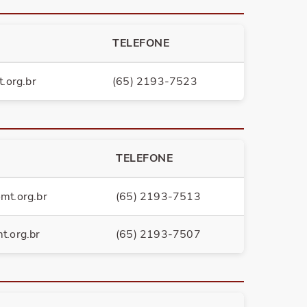
e Regularidade
Receita Saúde
TELEFONE
 Inscritos
Fiscalização
.org.br
(65) 2193-7523
tísticos
tos on-line
TELEFONE
mt.org.br
(65) 2193-7513
t.org.br
(65) 2193-7507