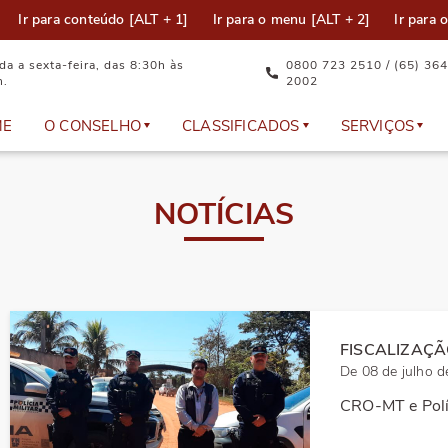
Ir para conteúdo [ALT + 1]
Ir para o menu [ALT + 2]
Ir para 
a a sexta-feira, das 8:30h às
0800 723 2510 / (65) 364
h.
2002
ME
O CONSELHO
CLASSIFICADOS
SERVIÇOS
Equipe Técnica
Anúncios
Documento
NOTÍCIAS
Plenário
Cadastre seu anúncio
Atualizaçã
Representantes
Dúvidas Frequentes
Eleição
FISCALIZAÇ
Comissões e Câmaras Técnicas
Emissão de
De 08 de julho 
CRO-MT e Políc
Política da Qualidade do CRO-MT
Serviços on