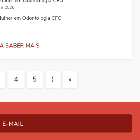
Mulher em Odontologia CFO
de 2026
ulher em Odontologia CFO
A SABER MAIS
4
5
⟩
»