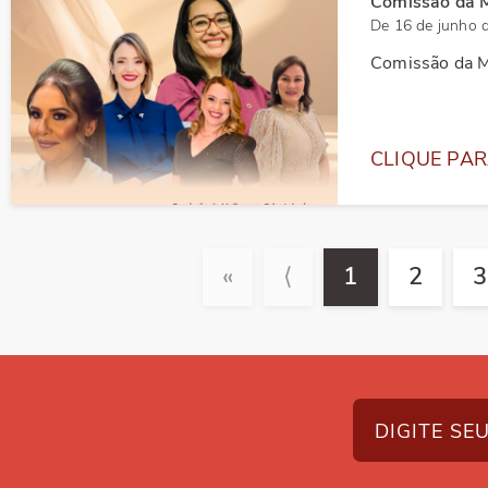
Comissão da 
De 16 de junho 
Comissão da M
CLIQUE PAR
«
⟨
1
2
3