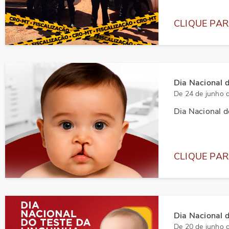
Delegacias Regionais
Certidão d
CLIQUE PAR
Palavra do Presidente
Consulta de
Missão, Visão, Valores
Dados Esta
Dia Nacional d
De 24 de junho 
Galeria de Presidentes
Agendamen
Dia Nacional d
CLIQUE PAR
Dia Nacional 
De 20 de junho 