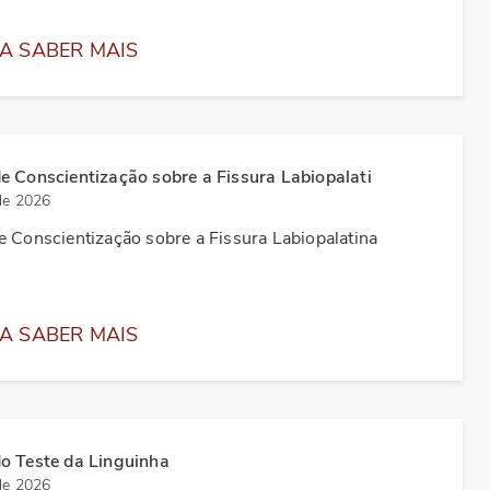
e Regularidade
Receita Saúde
A SABER MAIS
 Inscritos
Fiscalização
tísticos
e Conscientização sobre a Fissura Labiopalati
de 2026
tos on-line
e Conscientização sobre a Fissura Labiopalatina
A SABER MAIS
do Teste da Linguinha
de 2026