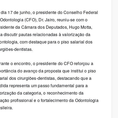
e Regularidade
Receita Saúde
dia 17 de junho, o presidente do Conselho Federal
Odontologia (CFO), Dr. Jairo, reuniu-se com o
 Inscritos
Fiscalização
esidente da Câmara dos Deputados, Hugo Motta,
a discutir pautas relacionadas à valorização da
tísticos
ntologia, com destaque para o piso salarial dos
urgiões-dentistas.
tos on-line
ante o encontro, o presidente do CFO reforçou a
ortância do avanço da proposta que institui o piso
arial dos cirurgiões-dentistas, destacando que a
dida representa um passo fundamental para a
orização da categoria, o reconhecimento da
ação profissional e o fortalecimento da Odontologia
sileira.