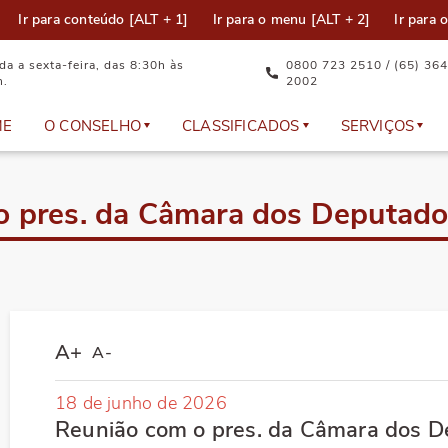
Ir para conteúdo [ALT + 1]
Ir para o menu [ALT + 2]
Ir para 
a a sexta-feira, das 8:30h às
0800 723 2510 / (65) 364
h.
2002
ME
O CONSELHO
CLASSIFICADOS
SERVIÇOS
Equipe Técnica
Anúncios
Documento
o pres. da Câmara dos Deputado
Plenário
Cadastre seu anúncio
Atualizaçã
Representantes
Dúvidas Frequentes
Eleição
A+
A-
Comissões e Câmaras Técnicas
Emissão de
18 de junho de 2026
Política da Qualidade do CRO-MT
Serviços on
Reunião com o pres. da Câmara dos 