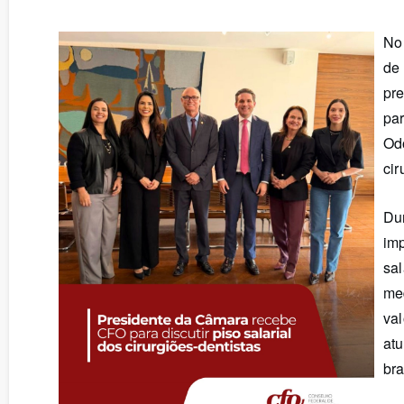
Delegacias Regionais
Certidão d
No 
de 
Palavra do Presidente
Consulta de
pr
par
Missão, Visão, Valores
Dados Esta
Odo
cir
Galeria de Presidentes
Agendamen
Dur
imp
sal
me
val
atu
bra