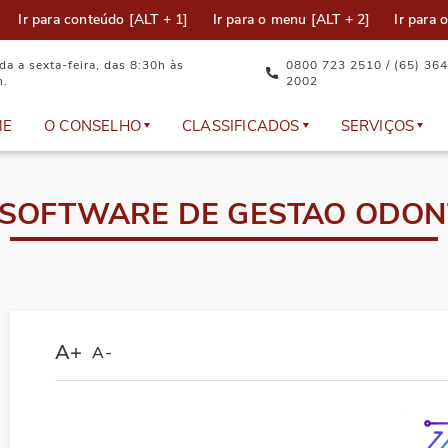
Ir para conteúdo [ALT + 1]
Ir para o menu [ALT + 2]
Ir para 
a a sexta-feira, das 8:30h às
0800 723 2510 / (65) 364
h.
2002
ME
O CONSELHO
CLASSIFICADOS
SERVIÇOS
Equipe Técnica
Anúncios
Documento
 - SOFTWARE DE GESTAO ODO
Plenário
Cadastre seu anúncio
Atualizaçã
Representantes
Dúvidas Frequentes
Eleição
A+
A-
Comissões e Câmaras Técnicas
Emissão de
Política da Qualidade do CRO-MT
Serviços on