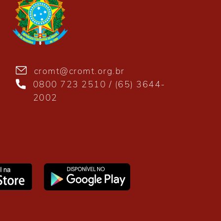
cromt@cromt.org.br
0800 723 2510 / (65) 3644-
2002