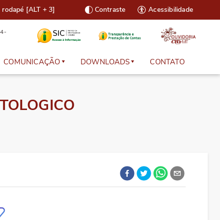
o rodapé [ALT + 3]
Contraste
Acessibilidade
4-
COMUNICAÇÃO
DOWNLOADS
CONTATO
s Necessários
Notícias
Legislação e Normas
NTOLOGICO
o Cadastral
Galeria de Fotos
Modelos de Documentos
Revista CRO-MT
Cartilhas
 Boletos
TV CRO
Manuais
-line
Agenda
Prescrição Eletrônica