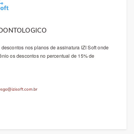
e Regularidade
Receita Saúde
 Inscritos
Fiscalização
ODONTOLOGICO
tísticos
 descontos nos planos de assinatura IZI Soft onde
vênio os descontos no percentual de 15% de
tos on-line
iesgo@izisoft.com.br