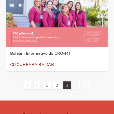
Boletim Informativo do CRO-MT
CLIQUE PARA BAIXAR
«
⟨
1
2
3
⟩
»